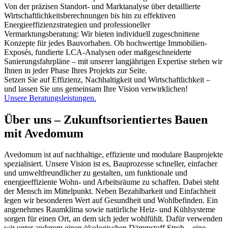
Von der präzisen Standort- und Marktanalyse über detaillierte
Wirtschaftlichkeitsberechnungen bis hin zu effektiven
Energieeffizienzstrategien und professioneller
Vermarktungsberatung: Wir bieten individuell zugeschnittene
Konzepte für jedes Bauvorhaben. Ob hochwertige Immobilien-
Exposés, fundierte LCA-Analysen oder maßgeschneiderte
Sanierungsfahrpläne – mit unserer langjährigen Expertise stehen wir
Ihnen in jeder Phase Ihres Projekts zur Seite.
Setzen Sie auf Effizienz, Nachhaltigkeit und Wirtschaftlichkeit –
und lassen Sie uns gemeinsam Ihre Vision verwirklichen!
Unsere Beratungsleistungen.
Über uns – Zukunftsorientiertes Bauen
mit Avedomum
Avedomum ist auf nachhaltige, effiziente und modulare Bauprojekte
spezialisiert. Unsere Vision ist es, Bauprozesse schneller, einfacher
und umweltfreundlicher zu gestalten, um funktionale und
energieeffiziente Wohn- und Arbeitsräume zu schaffen. Dabei steht
der Mensch im Mittelpunkt. Neben Bezahlbarkeit und Einfachheit
legen wir besonderen Wert auf Gesundheit und Wohlbefinden. Ein
angenehmes Raumklima sowie natürliche Heiz- und Kühlsysteme
sorgen für einen Ort, an dem sich jeder wohlfühlt. Dafür verwenden
wir unter anderem einen ökologischen Dämmstoff Stroh – eine