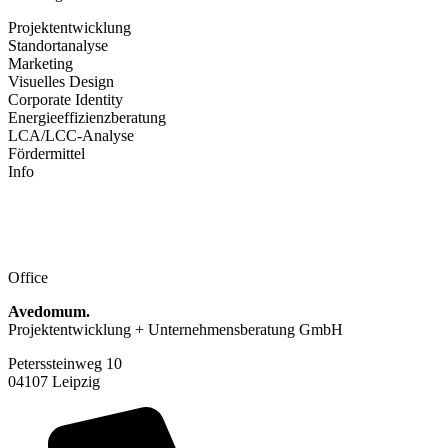
Projektentwicklung
Standortanalyse
Marketing
Visuelles Design
Corporate Identity
Energieeffizienzberatung
LCA/LCC-Analyse
Fördermittel
Info
§34 c GewO vorhanden
AGB
Impressum
Datenschutz
Office
Avedomum.
Projektentwicklung + Unternehmensberatung GmbH
Peterssteinweg 10
04107 Leipzig